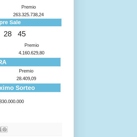
Premio
263.325.738,24
pre Sale
28
45
Premio
4.160.629,80
RA
Premio
28.409,09
ximo Sorteo
.830.000.000