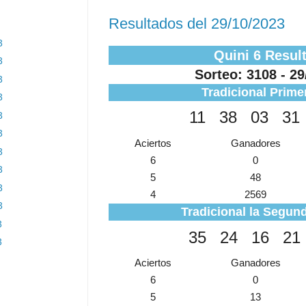
Resultados del 29/10/2023
3
Quini 6 Resul
3
Sorteo: 3108 - 29
3
Tradicional Prime
3
11
38
03
31
3
3
Aciertos
Ganadores
3
6
0
3
5
48
3
4
2569
3
Tradicional la Segund
3
35
24
16
21
3
Aciertos
Ganadores
6
0
5
13