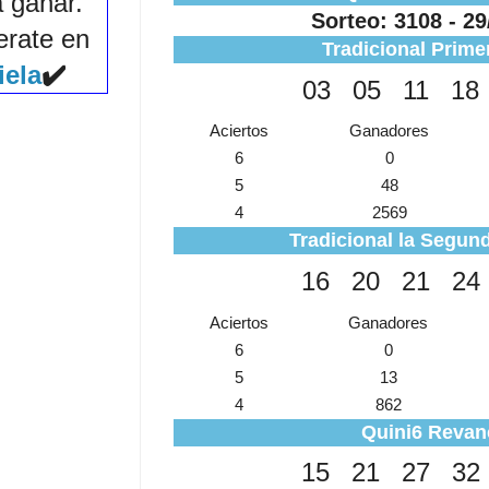
a ganar.
Sorteo: 3108 - 29
erate en
Tradicional Prime
iela
✔️
03
05
11
18
Aciertos
Ganadores
6
0
5
48
4
2569
Tradicional la Segund
16
20
21
24
Aciertos
Ganadores
6
0
5
13
4
862
Quini6 Revan
15
21
27
32