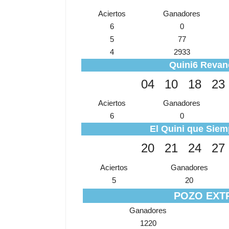
Aciertos
Ganadores
6
0
5
77
4
2933
Quini6 Revan
04
10
18
23
Aciertos
Ganadores
6
0
El Quini que Siem
20
21
24
27
Aciertos
Ganadores
5
20
POZO EXT
Ganadores
1220